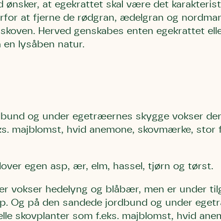
nsker, at egekrattet skal være det karakterist
bestøver effektivt
rfor at fjerne de rødgran, ædelgran og nordma
g afgrøder i din
i skoven. Herved genskabes enten egekrattet ell
Danmarks Naturfredningsforening
Danmarks Naturfredningsfore
Danmarks Naturfredningsforening må gerne 
å en lysåben natur.
kontakte mig med nyt om sagen samt
gerne kontakte mig med nyt om sagen
mig med nyt om sagen samt fremtidige
fremtidige underskriftindsamlinge
samt fremtidige underskriftin
underskriftindsamlinger og andre stø
støttemuligheder. Jeg kan til enhver tid
og andre støttemuligheder. Jeg kan til
Jeg kan til enhver tid tilbagekalde d
tilbagekalde dette samtykke ved 
enhver tid tilbagekalde dette
at kontakte persondata@dn.dk
persondata@dn.dk
ved at kontakte persond
Skriv under nu
Skriv under nu
Skriv under nu
bund og under egetræernes skygge vokser der t
ks. majblomst, hvid anemone, skovmærke, stor f
ver egen asp, ær, elm, hassel, tjørn og tørst.
r vokser hedelyng og blåbær, men er under til
p. Og på den sandede jordbund og under eget
nelle skovplanter som f.eks. majblomst, hvid a