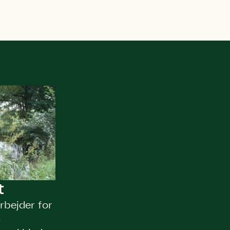
t
bejder for
s