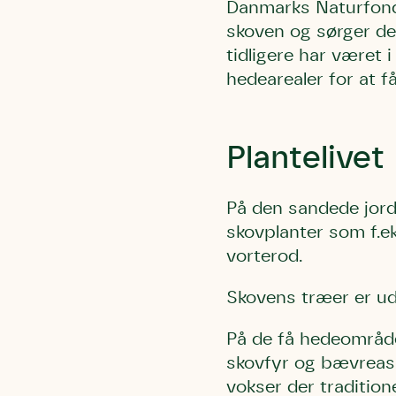
Danmarks Naturfond ø
Humlebier 
skoven og sørger de
blomster o
tidligere har været 
have.
hedearealer for at f
Plantelivet
På den sandede jord
skovplanter som f.e
vorterod.
Skovens træer er udo
På de få hedeområde
skovfyr og bævreas
vokser der traditio