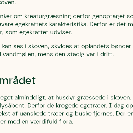
koven.
anker om kreaturgræsning derfor genoptaget so
evare egekrattets karakteristika. Derfor er det m
r, som egekrattet udviser.
r kan ses i skoven, skyldes at oplandets bønder
Storken tilbage ti
Skriv under (hjø
r under på
ver under på
l vandmøllen, mens den stadig var i drift.
Sund Limfjord
under på
ilbage til Kolding
1
Fornavn
Fornavn
kt
Fornavn
 kvashegnet også
området
ing
em for jordhumle,
Efternavn
Efternavn
2
Efternavn
 den mest kendte
meget almindeligt, at husdyr græssede i skoven
ke humlebiarter.
 lysåbent. Derfor de krogede egetræer. I dag o
humlebi – eller
Email
Email
Email
st af uønskede træer og buske fjernes. Der er
e som mange
r med en værdifuld flora.
.
kt
Telefon
Telefon
Telefon