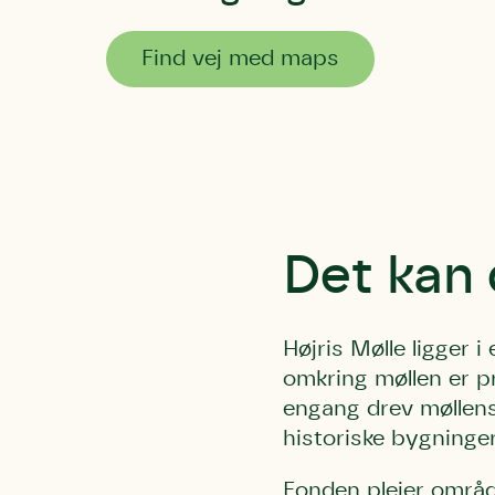
Find vej med maps
Det kan 
Højris Mølle ligger 
omkring møllen er p
engang drev møllens
historiske bygninger
Fonden plejer områd