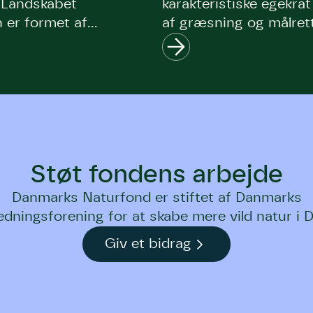
. Landskabet
karakteristiske egekra
 er formet af
af græsning og målret
græsning, skovdrift
naturpleje. Samtidig 
 som har skabt det
lysåbne overdrev, hede
t, der kendetegner
mere naturligt forløb f
Sønderup Å, så område
natur kan udvikle sig.
Støt fondens arbejde
Danmarks Naturfond er stiftet af Danmarks
edningsforening for at skabe mere vild natur i 
Giv et bidrag