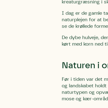
kreaturgræsning i s
I dag er de gamle t
naturplejen for at b
se de krøllede forme
De dybe hulveje, de
Du skrive
Du skri
kørt med korn ned ti
Du skriver 
Storken t
Linie 
Første pun
Test
Endelig er
Naturen i 
Hjørr
et godt hj
Linie 
der nok er
Før i tiden var det 
af de dans
og landskabet holdt
Den store 
naturtypen og opvæk
brumbass
mose og kær-område
kalder den
Andet pun