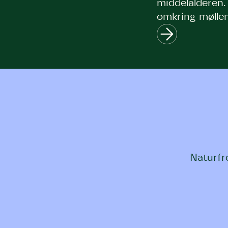
middelalderen
omkring møllen
århundreders 
og mølledrift,
særlige egekra
området i dag.
Naturfr