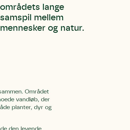
områdets lange
samspil mellem
mennesker og natur.
tes sammen. Området
noede vandløb, der
åde planter, dyr og
åde den levende