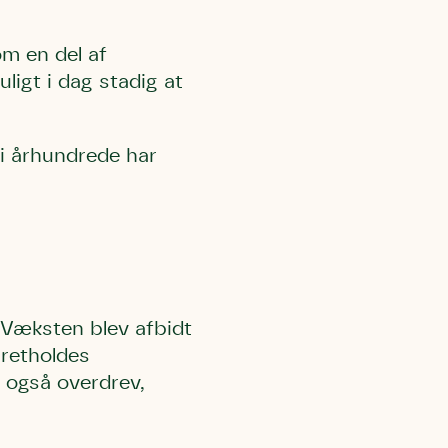
m en del af
uligt i dag stadig at
 i århundrede har
l Kolding
rring)
. Væksten blev afbidt
pretholdes
 også overdrev,