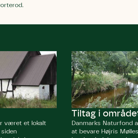
vorterod.
Tiltag i område
r været et lokalt
Danmarks Naturfond ar
 siden
at bevare Højris Mølle