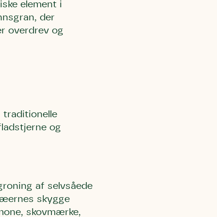
iske element i
nnsgran, der
er overdrev og
 må gerne
ning må
kontakte
r og andre
dsamlinger
ttemuligheder.
ette samtykke ved
at kontakte
 samtykke
ata@dn.dk
raditionelle
ladstjerne og
groning af selvsåede
ræernes skygge
nemone, skovmærke,