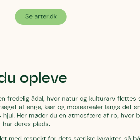
Se arter.dk
du opleve
i en fredelig ådal, hvor natur og kulturarv flet
ræget af enge, kær og mosearealer langs det s
 hjul. Her møder du en atmosfære af ro, hvor b
 har deres plads.
et med respekt for dets særlige karakter, så b