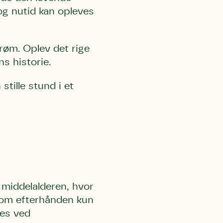
 og nutid kan opleves
trøm. Oplev det rige
ns historie.
stille stund i et
il middelalderen, hvor
som efterhånden kun
des ved