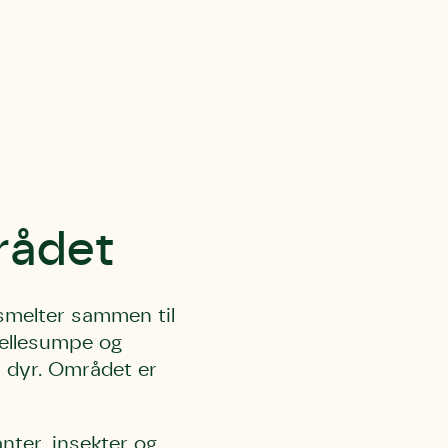
rådet
 smelter sammen til
 ellesumpe og
g dyr. Området er
nter, insekter og