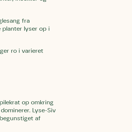
glesang fra
planter lyser op i
er ro i varieret
l Kolding
rring)
pilekrat op omkring
, dominerer. Lyse-Siv
r begunstiget af