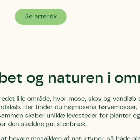
Se arter.dk
bet og naturen i om
redet lille område, hvor mose, skov og vandløb
 landskab. Her finder du højmosens tørvemosser,
ilsammen skaber unikke levesteder for planter o
for den sjældne gul stenbræk.
 at bevare mosaikken af naturtyper, så både pla