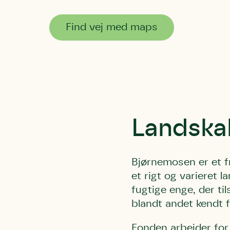
Find vej med maps
Landska
Bjørnemosen er et f
et rigt og varieret
fugtige enge, der t
blandt andet kendt 
Fonden arbejder for