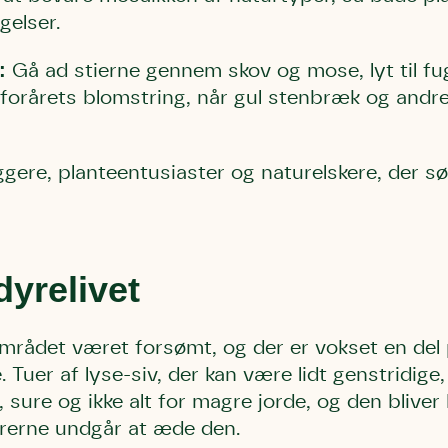
gelser.
:
Gå ad stierne gennem skov og mose, lyt til fu
forårets blomstring, når gul stenbræk og andre 
gere, planteentusiaster og naturelskere, der søg
dyrelivet
Storken tilbage ti
Skriv under (hjø
r under på
ver under på
Sund Limfjord
under på
ilbage til Kolding
1
Fornavn
Fornavn
området været forsømt, og der er vokset en del 
kt
Fornavn
 Tuer af lyse-siv, der kan være lidt genstridige
 kvashegnet også
ing
e, sure og ikke alt for magre jorde, og den blive
em for jordhumle,
Efternavn
Efternavn
2
rerne undgår at æde den.
Efternavn
 den mest kendte