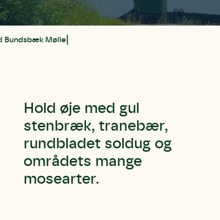
d Bundsbæk Mølle
Hold øje med gul
stenbræk, tranebær,
rundbladet soldug og
områdets mange
mosearter.