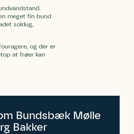
rundvandstand.
en meget fin bund
adet soldug,
fouragere, og der er
top at frøer kan
 må gerne
ning må
kontakte
r og andre
dsamlinger
ttemuligheder.
ette samtykke ved
at kontakte
 samtykke
ata@dn.dk
 om Bundsbæk Mølle
rg Bakker