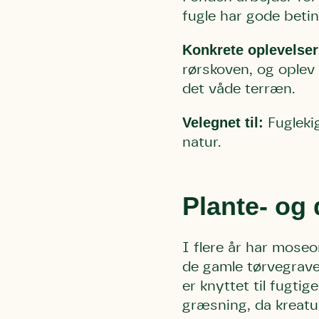
fugle har gode betin
Konkrete oplevelser
rørskoven, og oplev 
det våde terræn.
Velegnet til:
Fuglekig
natur.
Plante- og 
Du skrive
Du skri
Du skriver 
Storken t
Linie 
I flere år har mose
Første pun
Test
de gamle tørvegrave.
Endelig er
Hjørr
er knyttet til fugtig
et godt hj
Linie 
græsning, da kreatu
der nok er