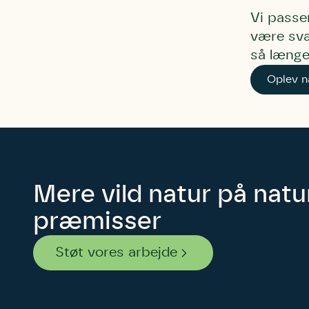
Vi passe
være svæ
så længe
Oplev n
Mere vild natur på nat
præmisser
Støt vores arbejde