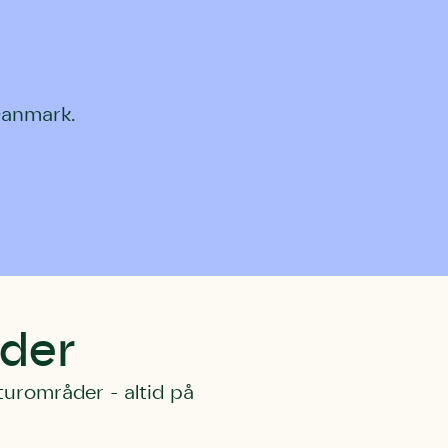
Danmark.
der
urområder - altid på