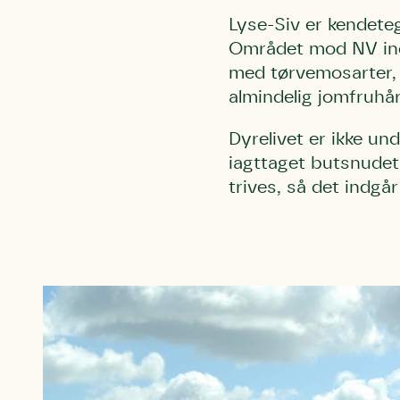
af de dans
Lyse-Siv er kendet
Den store 
Området mod NV in
brumbass
med tørvemosarter, t
kalder den
almindelig jomfruhår
Andet pun
Humlebier 
Dyrelivet er ikke u
blomster o
iagttaget butsnudet 
have.
trives, så det indgå