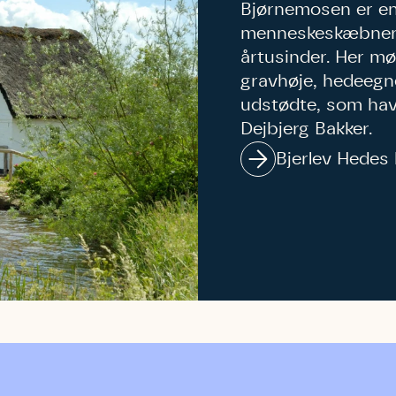
Bjørnemosen er en 
menneskeskæbner 
årtusinder. Her m
gravhøje, hedeegn
udstødte, som havd
Dejbjerg Bakker.
Bjerlev Hedes 