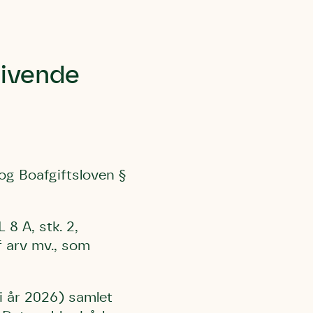
 må gerne
ning må
kontakte
rivende
r og andre
dsamlinger
ttemuligheder.
ette samtykke ved
at kontakte
 samtykke
ata@dn.dk
og Boafgiftsloven §
8 A, stk. 2,
f arv mv., som
i år 2026) samlet