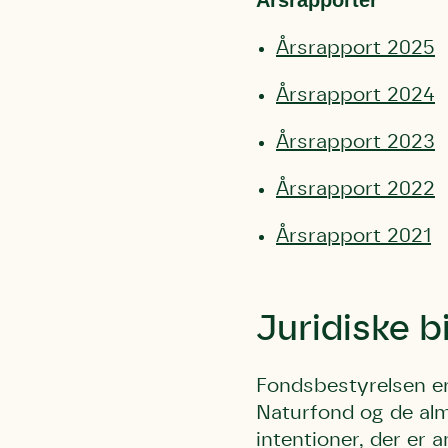
Årsrapporter
Årsrapport 2025
Årsrapport 2024
Årsrapport 2023
Du skrive
Du skri
Årsrapport 2022
Du skriver 
Storken t
Linie 
Første pun
Årsrapport 2021
Test
Endelig er
Hjørr
et godt hj
Linie 
der nok er
Juridiske b
af de dans
Den store 
brumbass
Fondsbestyrelsen er
kalder den
Naturfond og de alm
Andet pun
intentioner, der er