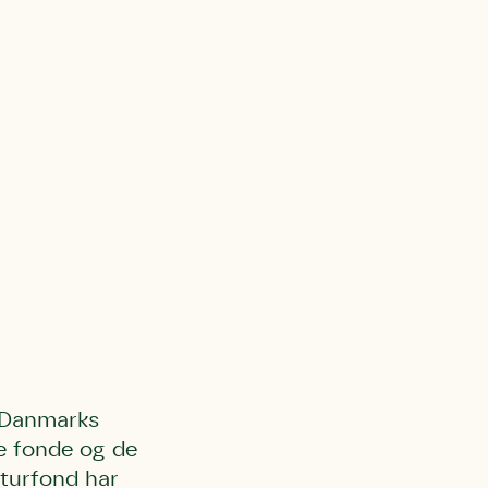
l Kolding
rring)
r Danmarks
e fonde og de
aturfond har