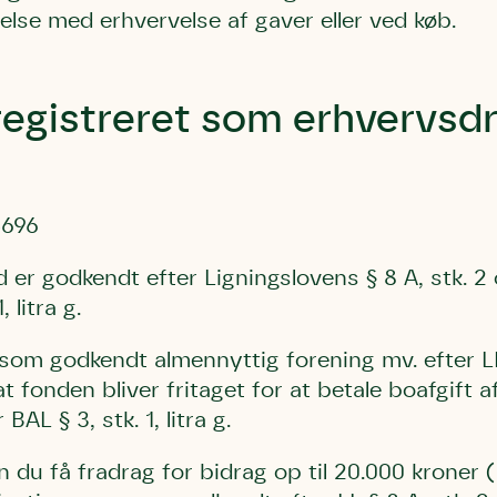
bestøver effektivt
else med erhvervelse af gaver eller ved køb.
g afgrøder i din
Danmarks Naturfredningsforening
Danmarks Naturfredningsfore
Danmarks Naturfredningsforening må gerne 
kontakte mig med nyt om sagen samt
gerne kontakte mig med nyt om sagen
registreret som erhvervsd
mig med nyt om sagen samt fremtidige
fremtidige underskriftindsamlinge
samt fremtidige underskriftin
underskriftindsamlinger og andre stø
støttemuligheder. Jeg kan til enhver tid
og andre støttemuligheder. Jeg kan til
Jeg kan til enhver tid tilbagekalde d
tilbagekalde dette samtykke ved 
enhver tid tilbagekalde dette
at kontakte persondata@dn.dk
persondata@dn.dk
ved at kontakte persond
4696
Skriv under nu
Skriv under nu
Skriv under nu
er godkendt efter Ligningslovens § 8 A, stk. 2 
, litra g.
som godkendt almennyttig forening mv. efter LL 
 fonden bliver fritaget for at betale boafgift a
BAL § 3, stk. 1, litra g.
du få fradrag for bidrag op til 20.000 kroner (