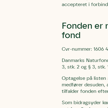
Humlebier 
accepteret i forbind
blomster o
have.
Fonden er 
fond
Cvr-nummer: 1606 
Danmarks Naturfond 
3, stk. 2 og § 3, stk. 1
Optagelse på listen 
medfører desuden, at
tilfalder fonden efter 
Som bidragsyder kan 