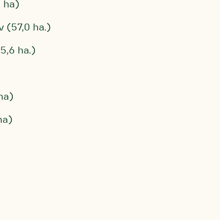
 ha)
v (57,0 ha.)
5,6 ha.)
ha)
ha)