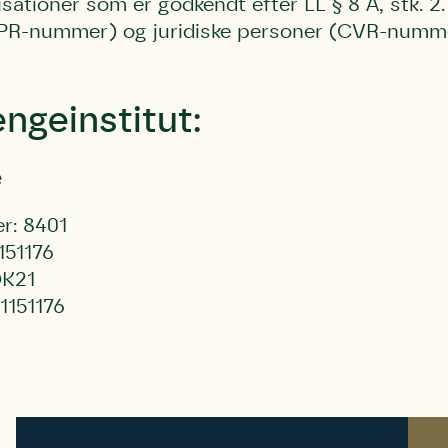
nisationer som er godkendt efter LL § 8 A, stk. 
CPR-nummer) og juridiske personer (CVR-numm
ngeinstitut:
e
r: 8401
151176
K21
1151176