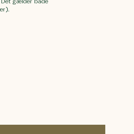
2. Det gælder både
er).