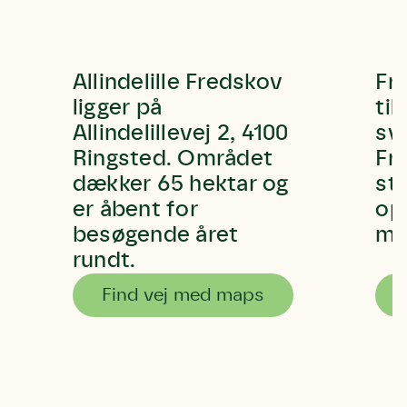
Allindelille Fredskov
Fr
ligger på
til
Allindelillevej 2, 4100
sva
Ringsted. Området
Fr
dækker 65 hektar og
ste
er åbent for
op
besøgende året
ma
rundt.
Find vej med maps