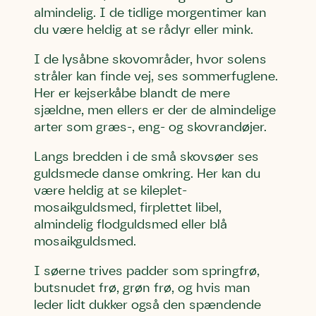
Skriv under nu
Skriv under nu
Skriv under nu
almindelig. I de tidlige morgentimer kan
du være heldig at se rådyr eller mink.
Du skriver under på
Du skriver under på
Du skriver under på
Første punkt
Linie 1
Storken tilbage til Kolding
I de lysåbne skovområder, hvor solens
Test
Endelig er kvashegnet også et godt
stråler kan finde vej, ses sommerfuglene.
Hjørring
hjem for jordhumle, der nok er den
Her er kejserkåbe blandt de mere
Linie 2
mest kendte af de danske
sjældne, men ellers er der de almindelige
humlebiarter. Den store humlebi –
arter som græs-, eng- og skovrandøjer.
eller brumbasse som mange kalder
Langs bredden i de små skovsøer ses
den.
guldsmede danse omkring. Her kan du
Andet punkt
være heldig at se kileplet-
Humlebier bestøver effektivt
mosaikguldsmed, firplettet libel,
blomster og afgrøder i din have.
almindelig flodguldsmed eller blå
mosaikguldsmed.
I søerne trives padder som springfrø,
butsnudet frø, grøn frø, og hvis man
leder lidt dukker også den spændende