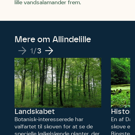
lille vandsalamander frem.
Mere om Allindelille
1
/
3
Landskabet
Histor
Botanisk-interesserede har
En af Da
valfartet til skoven for at se de
skove er 
specielle kalkelskende planter, der
Ringsted.