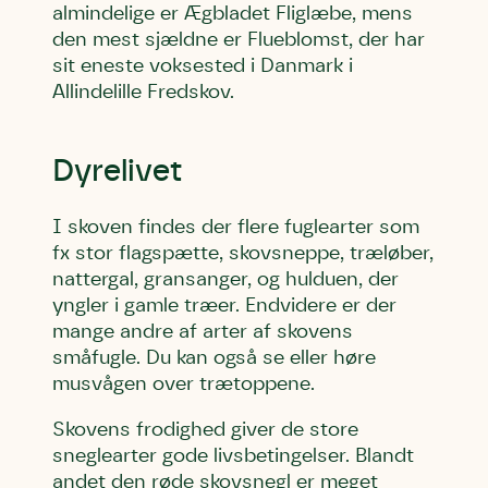
almindelige er Ægbladet Fliglæbe, mens
Skriv under (hjørring)
Sund Limfjord
Storken tilbage til Kolding
den mest sjældne er Flueblomst, der har
Fornavn
Fornavn
Fornavn
sit eneste voksested i Danmark i
Allindelille Fredskov.
Efternavn
Efternavn
Efternavn
Dyrelivet
Email
Email
Email
I skoven findes der flere fuglearter som
fx stor flagspætte, skovsneppe, træløber,
nattergal, gransanger, og hulduen, der
Telefon
Telefon
Telefon
yngler i gamle træer. Endvidere er der
mange andre af arter af skovens
småfugle. Du kan også se eller høre
Danmarks Naturfredningsforening må gerne
Danmarks Naturfredningsforening må gerne
Danmarks Naturfredningsforening må gerne
kontakte mig med nyt om sagen samt fremtidige
kontakte mig med nyt om sagen samt fremtidige
kontakte mig med nyt om sagen samt fremtidige
musvågen over trætoppene.
underskriftindsamlinger og andre støttemuligheder.
underskriftindsamlinger og andre støttemuligheder.
underskriftindsamlinger og andre støttemuligheder.
Jeg kan til enhver tid tilbagekalde dette samtykke
Jeg kan til enhver tid tilbagekalde dette samtykke
Jeg kan til enhver tid tilbagekalde dette samtykke
Skovens frodighed giver de store
ved at kontakte persondata@dn.dk
ved at kontakte persondata@dn.dk
ved at kontakte persondata@dn.dk
sneglearter gode livsbetingelser. Blandt
andet den røde skovsnegl er meget