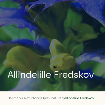
Allindelille Fredskov
Danmarks Naturfond
Oplev naturen
Allindelille Fredskov