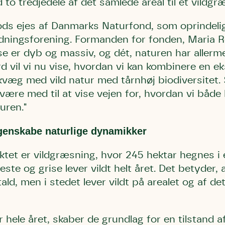
o tredjedele af det samlede areal til et vildgr
ds ejes af Danmarks Naturfond, som oprindeligt
ningsforening. Formanden for fonden, Maria R
ise er dyb og massiv, og dét, naturen har allerme
d vil vi nu vise, hvordan vi kan kombinere en e
 kvæg med vild natur med tårnhøj biodiversitet
Storken tilbage ti
Skriv under (hjø
r under på
ver under på
Sund Limfjord
n være med til at vise vejen for, hvordan vi bå
under på
ilbage til Kolding
1
Fornavn
Fornavn
turen."
kt
Fornavn
 kvashegnet også
genskabe naturlige dynamikker
ing
em for jordhumle,
Efternavn
Efternavn
2
Efternavn
 den mest kendte
ktet er vildgræsning, hvor 245 hektar hegnes i 
ke humlebiarter.
ste og grise lever vildt helt året. Det betyder, 
humlebi – eller
Email
Email
ld, men i stedet lever vildt på arealet og af det
Email
e som mange
.
hele året, skaber de grundlag for en tilstand af
kt
Telefon
Telefon
Telefon