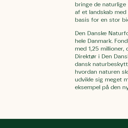
bringe de naturlige
Humlebier 
af et landskab med 
blomster o
basis for en stor bi
have.
Den Danske Naturfon
hele Danmark. Fonde
med 1,25 millioner,
Direktør i Den Dans
dansk naturbeskytt
hvordan naturen ska
udvikle sig meget m
eksempel på den ny