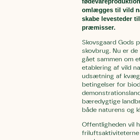
fødevareproduktion 
omlægges til vild n
skabe levesteder ti
præmisser.
Skovsgaard Gods på
skovbrug. Nu er de
gået sammen om et 
etablering af vild 
udsætning af kvæg, 
betingelser for biod
demonstrationsland
bæredygtige landbru
både naturens og kl
Offentligheden vil 
friluftsaktivitetern