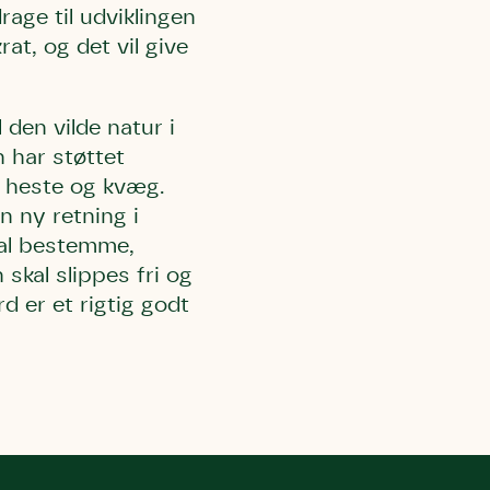
rage til udviklingen
t, og det vil give
 må gerne
ning må
kontakte
r og andre
dsamlinger
den vilde natur i
ttemuligheder.
 har støttet
ette samtykke ved
at kontakte
 samtykke
t heste og kvæg.
ata@dn.dk
n ny retning i
kal bestemme,
skal slippes fri og
 er et rigtig godt