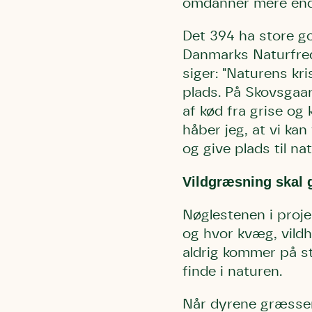
omdanner mere end t
Det 394 ha store go
Danmarks Naturfred
siger: "Naturens kr
plads. På Skovsgaar
af kød fra grise og
Du skrive
Du skri
håber jeg, at vi ka
Du skriver 
Storken t
Linie 
og give plads til na
Første pun
Test
Endelig er
Vildgræsning skal 
Hjørr
et godt hj
Linie 
der nok er
Nøglestenen i proje
af de dans
og hvor kvæg, vildhe
Den store 
aldrig kommer på sta
brumbass
finde i naturen.
kalder den
Når dyrene græsser 
Andet pun