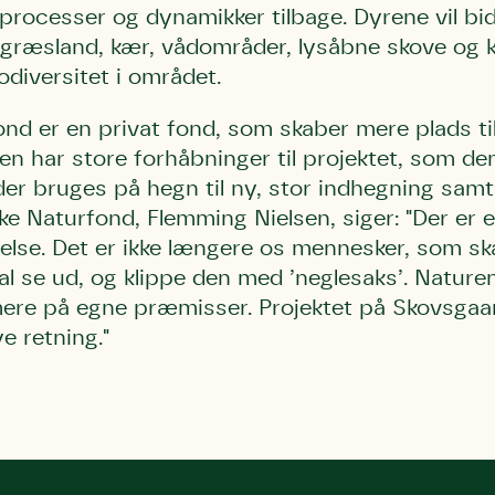
 processer og dynamikker tilbage. Dyrene vil bid
bestøver effektivt
græsland, kær, vådområder, lysåbne skove og kra
g afgrøder i din
odiversitet i området.
Danmarks Naturfredningsforening
Danmarks Naturfredningsfore
Danmarks Naturfredningsforening må gerne 
kontakte mig med nyt om sagen samt
gerne kontakte mig med nyt om sagen
mig med nyt om sagen samt fremtidige
fremtidige underskriftindsamlinge
samt fremtidige underskriftin
d er en privat fond, som skaber mere plads til 
underskriftindsamlinger og andre stø
støttemuligheder. Jeg kan til enhver tid
og andre støttemuligheder. Jeg kan til
n har store forhåbninger til projektet, som den
Jeg kan til enhver tid tilbagekalde d
tilbagekalde dette samtykke ved 
enhver tid tilbagekalde dette
at kontakte persondata@dn.dk
 der bruges på hegn til ny, stor indhegning sam
persondata@dn.dk
ved at kontakte persond
ke Naturfond, Flemming Nielsen, siger: "Der er e
Skriv under nu
Skriv under nu
Skriv under nu
else. Det er ikke længere os mennesker, som s
l se ud, og klippe den med ’neglesaks’. Naturen 
ere på egne præmisser. Projektet på Skovsgaard
e retning."