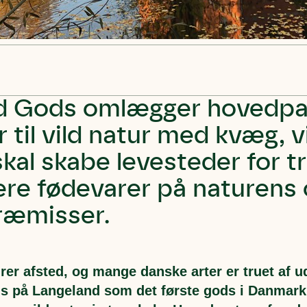
d Gods omlægger hovedpa
r til vild natur med kvæg, 
skal skabe levesteder for t
re fødevarer på naturens
ræmisser.
rer afsted, og mange danske arter er truet af 
s på Langeland som det første gods i Danmark