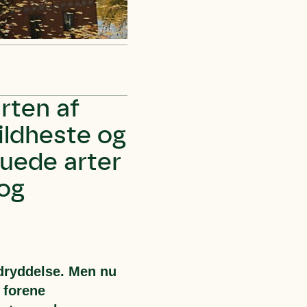
rten af
vildheste og
ruede arter
 og
udryddelse. Men nu
 forene