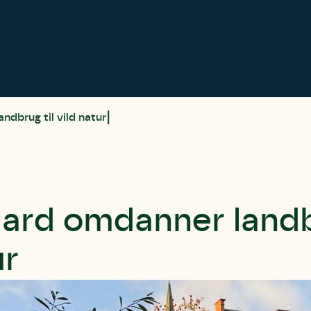
dbrug til vild natur
ard omdanner landbr
ur