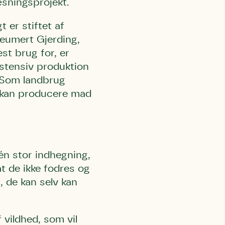
æsningsprojekt.
 er stiftet af
eumert Gjerding,
st brug for, er
kstensiv produktion
. Som landbrug
l Kolding
rring)
de kan producere mad
én stor indhegning,
at de ikke fodres og
, de kan selv kan
 vildhed, som vil