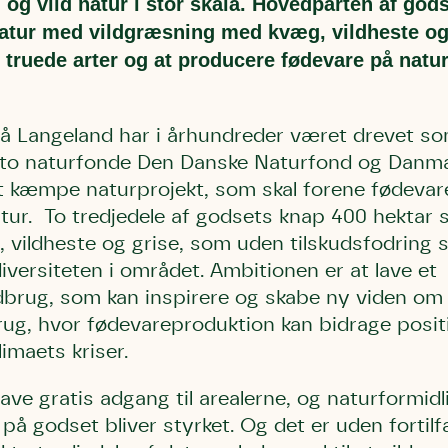
og vild natur i stor skala. Hovedparten af gods
atur med vildgræsning med kvæg, vildheste og 
l truede arter og at producere fødevare på natu
 Langeland har i århundreder været drevet s
 to naturfonde Den Danske Naturfond og Danm
kæmpe naturprojekt, som skal forene fødevar
natur. To tredjedele af godsets knap 400 hektar 
vildheste og grise, som uden tilskudsfodring s
iversiteten i området. Ambitionen er at lave et
brug, som kan inspirere og skabe ny viden om
g, hvor fødevareproduktion kan bidrage positiv
imaets kriser.
have gratis adgang til arealerne, og naturformid
e på godset bliver styrket. Og det er uden fortil