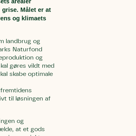
ets arealer
grise. Målet er at
rens og klimaets
om landbrug og
arks Naturfond
eproduktion og
skal gøres vildt med
kal skabe optimale
 fremtidens
t til løsningen af
lingen og
fælde, at et gods